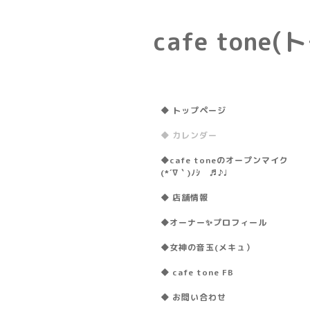
cafe ton
◆ トップページ
◆ カレンダー
◆cafe toneのオープンマイク
(*´∇｀)ﾉｼ ♬♪♩
◆ 店舗情報
◆オーナー✨プロフィール
◆女神の音玉(メキュ）
◆ cafe tone FB
◆ お問い合わせ