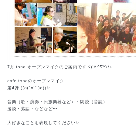
7月 tone オープンマイクのご案内ですヾ(〃^∇^)ﾉ♪
cafe toneのオープンマイク
第4弾 ((o(´∀｀)o))✨
音楽（歌・演奏・民族楽器など）・朗読（音読）
漫談・落語・などなど〜
大好きなことを表現してください✨