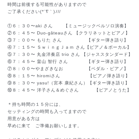
時間は前後する可能性がありますので
ご了承ください(*´∇｀)ﾉ//
①６：３０〜aki さん 【ミュージックベルソロ演奏】
②６：４５〜 Duo-gâteauさん 【クラリネットとピアノ】
③７：００〜 もりた さん 【ギター弾き語り】
④７：１５〜 ＳｗｉｎｇＪａｍ さん【ピアノ＆ボーカル】
⑤７：３０〜 丸金洋奏店 trio さん 【ジャススタンダード】
⑥７：４５〜 畠山 智行 さん 【ギター弾き語り】
⑦８：００〜やまざきなお 【ペダル・ピアノ】
⑧８：１５〜 hiromiさん 【ピアノ弾き語り】
⑨８：３０〜 yasu!（宮本 康紀さん）【ギター弾き語り】
⑩８：４５〜 洋子さん＆めぐさん 【ピアノとうた】
＊持ち時間の１５分には、
セッティングの時間も入ってますので
用意がある方は
早めに来て　ご準備お願いします。