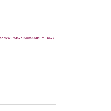
hotos/
?tab=album&album_id=7
ﾉ