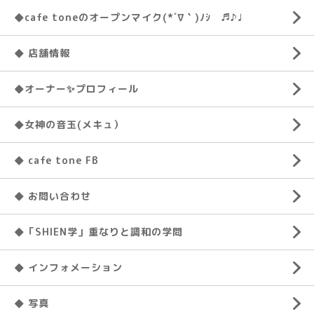
◆cafe toneのオープンマイク(*´∇｀)ﾉｼ ♬♪♩
◆ 店舗情報
◆オーナー✨プロフィール
◆女神の音玉(メキュ）
◆ cafe tone FB
◆ お問い合わせ
◆「SHIEN学」重なりと調和の学問
◆ インフォメーション
◆ 写真