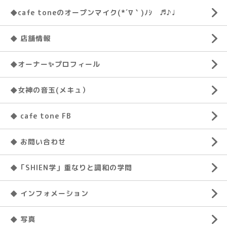
◆cafe toneのオープンマイク(*´∇｀)ﾉｼ ♬♪♩
◆ 店舗情報
◆オーナー✨プロフィール
◆女神の音玉(メキュ）
◆ cafe tone FB
◆ お問い合わせ
◆「SHIEN学」重なりと調和の学問
◆ インフォメーション
◆ 写真