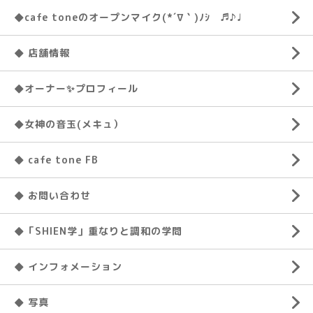
◆cafe toneのオープンマイク(*´∇｀)ﾉｼ ♬♪♩
◆ 店舗情報
◆オーナー✨プロフィール
◆女神の音玉(メキュ）
◆ cafe tone FB
◆ お問い合わせ
◆「SHIEN学」重なりと調和の学問
◆ インフォメーション
◆ 写真