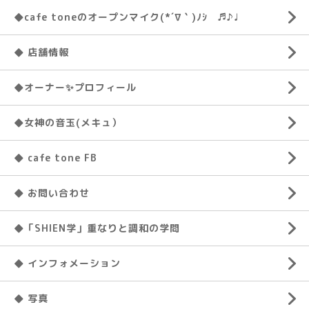
◆cafe toneのオープンマイク(*´∇｀)ﾉｼ ♬♪♩
◆ 店舗情報
◆オーナー✨プロフィール
◆女神の音玉(メキュ）
◆ cafe tone FB
◆ お問い合わせ
◆「SHIEN学」重なりと調和の学問
◆ インフォメーション
◆ 写真