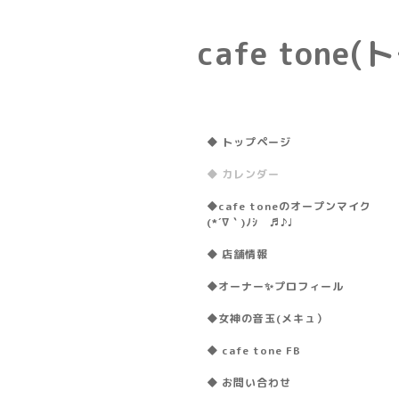
cafe ton
◆ トップページ
◆ カレンダー
◆cafe toneのオープンマイク
(*´∇｀)ﾉｼ ♬♪♩
◆ 店舗情報
◆オーナー✨プロフィール
◆女神の音玉(メキュ）
◆ cafe tone FB
◆ お問い合わせ