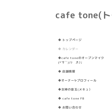
cafe ton
◆ トップページ
◆ カレンダー
◆cafe toneのオープンマイク
(*´∇｀)ﾉｼ ♬♪♩
◆ 店舗情報
◆オーナー✨プロフィール
◆女神の音玉(メキュ）
◆ cafe tone FB
◆ お問い合わせ