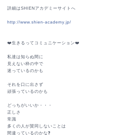
詳細はSHIENアカデミーサイトへ
http://
www.shien-academy.jp/
❤️生きるってコミュニケーション❤️
私達は知らぬ間に
見えない枠の中で
迷っているのかも
それを口に出さず
頑張っているのかも
どっちがいいか・・・
正しさ
常識
多くの人が賛同しないことは
間違っているのかな❓