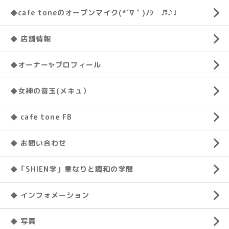
◆cafe toneのオープンマイク(*´∇｀)ﾉｼ ♬♪♩
◆ 店舗情報
◆オーナー✨プロフィール
◆女神の音玉(メキュ）
◆ cafe tone FB
◆ お問い合わせ
◆「SHIEN学」重なりと調和の学問
◆ インフォメーション
◆ 写真