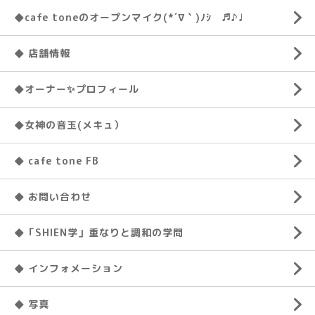
◆cafe toneのオープンマイク(*´∇｀)ﾉｼ ♬♪♩
◆ 店舗情報
◆オーナー✨プロフィール
◆女神の音玉(メキュ）
◆ cafe tone FB
◆ お問い合わせ
◆「SHIEN学」重なりと調和の学問
◆ インフォメーション
◆ 写真