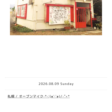
2026.08.09 Sunday
札幌 / オープンマイク·*· ҉(๑′ᵕ‵๑)/‧˚︎˖*