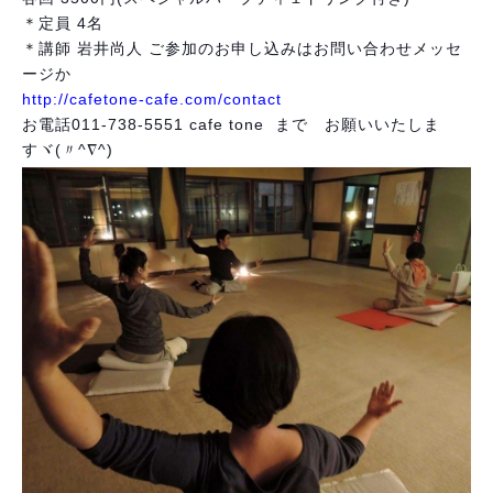
＊定員 4名
＊講師 岩井尚人
 ご参加のお申し込みはお問い合わせメッセ
ージか
http://cafetone-cafe.com/contact
お電話011-738-5551 cafe tone  まで　お願いいたしま
すヾ(〃^∇^)