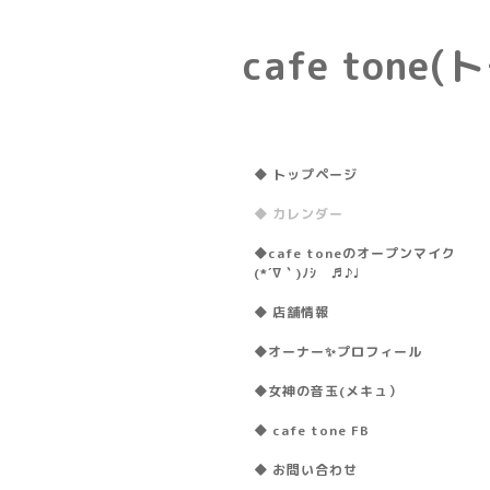
cafe ton
◆ トップページ
◆ カレンダー
◆cafe toneのオープンマイク
(*´∇｀)ﾉｼ ♬♪♩
◆ 店舗情報
◆オーナー✨プロフィール
◆女神の音玉(メキュ）
◆ cafe tone FB
◆ お問い合わせ