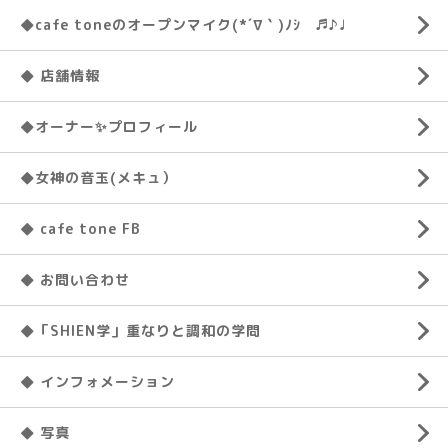
◆cafe toneのオープンマイク(*´∇｀)ﾉｼ ♬♪♩
◆ 店舗情報
◆オーナー✨プロフィール
◆女神の音玉(メキュ）
◆ cafe tone FB
◆ お問い合わせ
◆「SHIEN学」重なりと調和の学問
◆ インフォメーション
◆ 写真