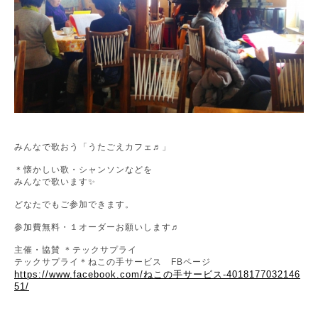
みんなで歌おう「うたごえカフェ♬」
＊懐かしい歌・シャンソンなどを
みんなで歌います
✨
どなたでもご参加できます。
参加費無料・１オーダーお願いします♬
主催・協賛
＊テックサプライ
テックサプライ＊ねこの手サービス
FB
ページ
https://www.facebook.com/
ねこの手サービス
-4018177032146
51/