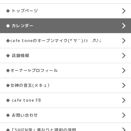
◆ トップページ
◆ カレンダー
◆cafe toneのオープンマイク(*´∇｀)ﾉｼ ♬♪♩
◆ 店舗情報
◆オーナー✨プロフィール
◆女神の音玉(メキュ）
◆ cafe tone FB
◆ お問い合わせ
◆「SHIEN学」重なりと調和の学問