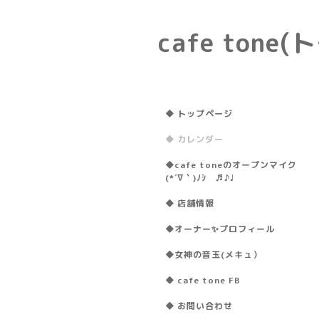
cafe ton
◆ トップページ
◆ カレンダー
◆cafe toneのオープンマイク
(*´∇｀)ﾉｼ ♬♪♩
◆ 店舗情報
◆オーナー✨プロフィール
◆女神の音玉(メキュ）
◆ cafe tone FB
◆ お問い合わせ